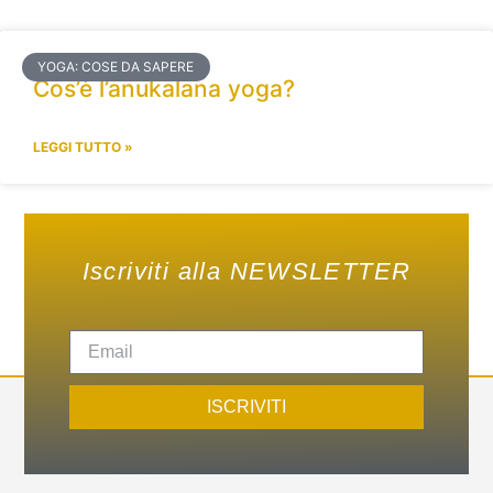
YOGA: COSE DA SAPERE
Cos’è l’anukalana yoga?
LEGGI TUTTO »
Iscriviti alla NEWSLETTER
ISCRIVITI